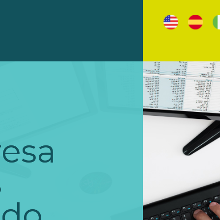
esa
s
 do