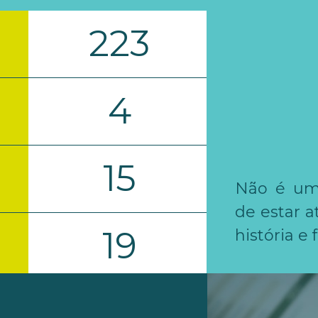
366
4
24
Não é um
de estar 
19
história e